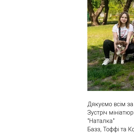
Дякуємо всім за 
Зустріч мініатю
"Наталка"
Базз, Тоффі та К