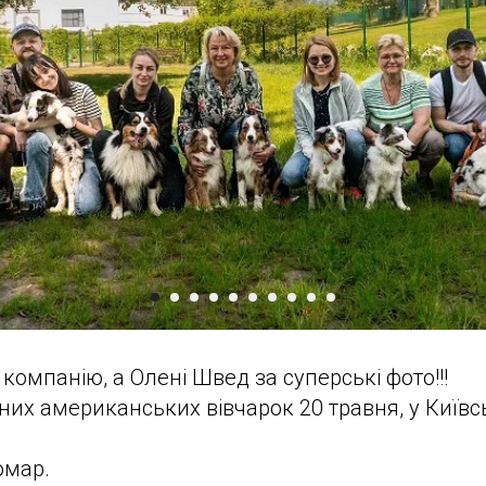
компанію, а Олені Швед за суперські фото!!!
рних американських вівчарок 20 травня, у Київ
омар.