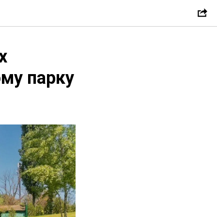
х
ому парку