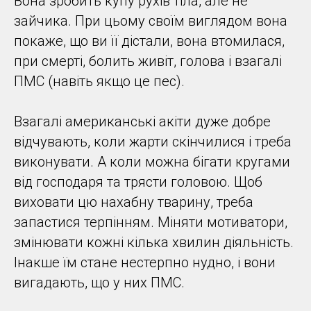
Вона зробить купу рухів тіла, але не
зайчика. При цьому своїм виглядом вона
покаже, що ви її дістали, вона втомилася,
при смерті, болить живіт, голова і взагалі
ПМС (навіть якщо це пес).
Взагалі американські акіти дуже добре
відчувають, коли жарти скінчилися і треба
виконувати. А коли можна бігати кругами
від господаря та трясти головою. Щоб
виховати цю нахабну тварину, треба
запастися терпінням. Міняти мотиватори,
змінювати кожні кілька хвилин діяльність.
Інакше їм стане нестерпно нудно, і вони
вигадають, що у них ПМС.