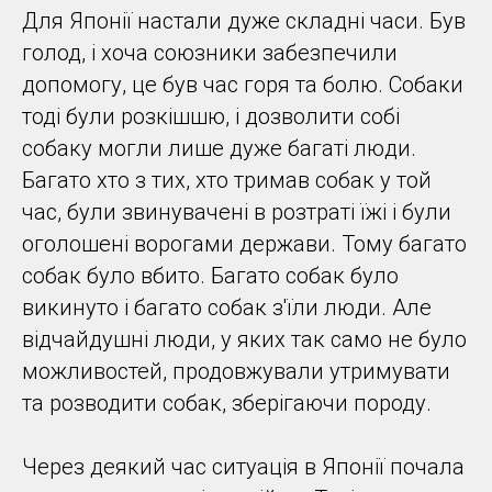
Для Японії настали дуже складні часи. Був
голод, і хоча союзники забезпечили
допомогу, це був час горя та болю. Собаки
тоді були розкішшю, і дозволити собі
собаку могли лише дуже багаті люди.
Багато хто з тих, хто тримав собак у той
час, були звинувачені в розтраті їжі і були
оголошені ворогами держави. Тому багато
собак було вбито. Багато собак було
викинуто і багато собак з'їли люди. Але
відчайдушні люди, у яких так само не було
можливостей, продовжували утримувати
та розводити собак, зберігаючи породу.
Через деякий час ситуація в Японії почала