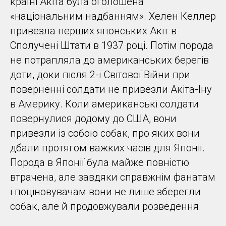
країні Акіта була оголошена
«національним надбанням». Хелен Келлер
привезла перших японських Акіт в
Сполучені Штати в 1937 році. Потім порода
не потрапляла до американських берегів
доти, доки після 2-ї Світової Війни при
поверненні солдати не привезли Акіта-Іну
в Америку. Коли американські солдати
повернулися додому до США, вони
привезли із собою собак, про яких вони
дбали протягом важких часів для Японії.
Порода в Японії була майже повністю
втрачена, але завдяки справжнім фанатам
і поціновувачам вони не лише зберегли
собак, але й продовжували розведення.