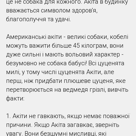
це не собака для кожного. Акіта в будинку
вважається символом здоров'я,
благополуччя та удачі.
Американські акіти - великі собаки, кобелі
можуть важити більше 45 кілограм, вони
дуже сильні і мають вольовий характер -
безумовно не собака бабусі! Всі цуценята
милі, у тому числі цуценята Акіти, але
перш, ніж придбати плюшеве цуценя, яке
перетворюється на ведмедя грізлі, вивчіть
факти:
1. Акіти не гавкають, якщо немає поважної
причини. Якщо Акіта загавкає, зверніть
увагу. Вони безшумні мисливці, які