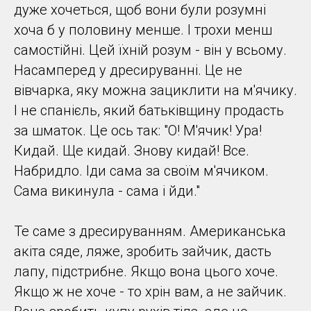
дуже хочеться, щоб вони були розумні
хоча б у половину менше. І трохи менш
самостійні. Цей їхній розум - він у всьому.
Насамперед у дресируванні. Це не
вівчарка, яку можна зациклити на м'ячику.
І не спанієль, який батьківщину продасть
за шматок. Це ось так: "О! М'ячик! Ура!
Кидай. Ще кидай. Знову кидай! Все.
Набридло. Іди сама за своїм м'ячиком.
Сама викинула - сама і йди."
Те саме з дресируванням. Американська
акіта сяде, ляже, зробить зайчик, дасть
лапу, підстрибне. Якщо вона цього хоче.
Якщо ж не хоче - то хрін вам, а не зайчик.