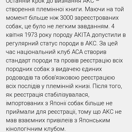
Останній крок до визнання AKC –
створення племінної книги. Маючи на той
момент більше ніж 3000 зареєстрованих
собак, це було не легким завданням. 4
квітня 1973 року породу АКІТА допустили в
регулярний статус породи в AKC. За цей
час національний клуб ACA створив
стандарт породи та провів реєстрацію всіх
породних собак з видачею єдиних
родоводів та обов'язковою реєстрацією
всіх послідів у племінній книзі. Після того,
як реєстрація стабілізувалася,
імпортованих з Японії собак більше не
приймали для реєстрації, тому що AKC не
мав взаємних привілеїв з Японським
кінологічним клубом.