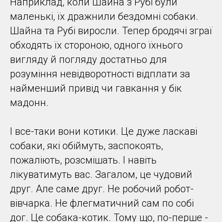
Наприклад, коли Шайна з Рубі були
маленькі, їх дражнили бездомні собаки.
Шайна та Рубі виросли. Тепер бродячі зграї
обходять їх стороною, одного їхнього
вигляду й погляду достатньо для
розуміння невідворотності відплати за
найменший привід чи гавкання у бік
мадонн.
І все-таки вони котики. Це дуже ласкаві
собаки, які обіймуть, заспокоять,
пожаліють, розсмішать. І навіть
лікуватимуть вас. Загалом, це чудовий
друг. Але саме друг. Не робочий робот-
вівчарка. Не флегматичний сам по собі
дог. Це собака-котик. Тому що, по-перше -