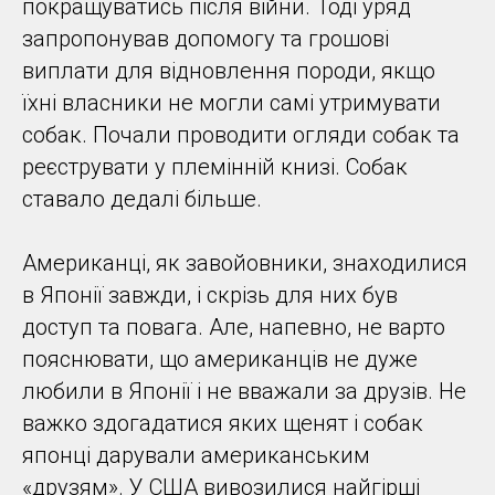
покращуватись після війни. Тоді уряд
запропонував допомогу та грошові
виплати для відновлення породи, якщо
їхні власники не могли самі утримувати
собак. Почали проводити огляди собак та
реєструвати у племінній книзі. Собак
ставало дедалі більше.
Американці, як завойовники, знаходилися
в Японії завжди, і скрізь для них був
доступ та повага. Але, напевно, не варто
пояснювати, що американців не дуже
любили в Японії і не вважали за друзів. Не
важко здогадатися яких щенят і собак
японці дарували американським
«друзям». У США вивозилися найгірші