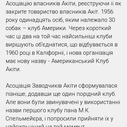
Асоціацію власників Акіти, реєструючи її як
закрите товариство власників Акіт. 1956
року одинадцять осіб, яким належало 30
собак – клуб Америки. Через короткий
час ці два на той час найсильніші клуби
вирішують об'єднатися, що відбувається в
1960 році в Каліфорнії, і нова організація
має нову назву - Американський Клуб
Акіти.
Асоціація Заводчиків Акіти сформувалася
пізніше, додавши ще один порідний клуб.
Але вони були звинувачені у використанні
назви першого клубу пана М.К.
Спельмейєра, і попросили прийняти їх у
найсильніший на той момент