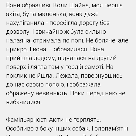
Вони образливі. Коли Шайна, моя перша
акіта, була маленька, вона дуже
нахуліганила - перебігла дорогу без
дозволу. І звичайно ж була сильно
налаяна, отримала по попі. Не боляче, але
прикро. І вона – образилася. Вона
прийшла додому, піднялася на другий
поверх і лягла там у гордій самоті. На
поклик не йшла. Лежала, повернувшись
до нас своєю попою, і зображала
ображену невинність. Поки перед нею не
вибачилися.
Фамільярності Акіти не терплять.
Особливо з боку інших собак. І злопам'ятні.