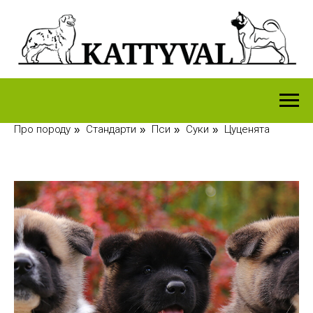
Про породу
Стандарти
Пси
Суки
Цуценята
»
»
»
»