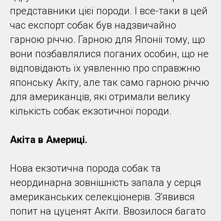
представники цієї породи. І все-таки в цей
час експорт собак був надзвичайно
гарною річчю. Гарною для Японії тому, що
вони позбавлялися поганих особин, що не
відповідають їх уявленню про справжню
японську Акіту, але так само гарною річчю
для американців, які отримали велику
кількість собак екзотичної породи.
Акіта в Америці.
Нова екзотична порода собак та
неординарна зовнішність запала у серця
американських селекціонерів. З'явився
попит на цуценят Акіти. Ввозилося багато