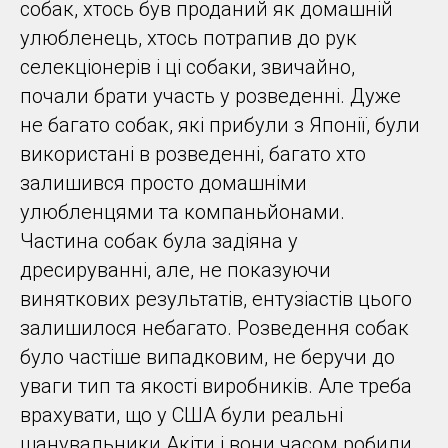
собак, хтось був проданий як домашній
улюбленець, хтось потрапив до рук
селекціонерів і ці собаки, звичайно,
почали брати участь у розведенні. Дуже
не багато собак, які прибули з Японії, були
використані в розведенні, багато хто
залишився просто домашніми
улюбленцями та компаньйонами.
Частина собак була задіяна у
дресируванні, але, не показуючи
виняткових результатів, ентузіастів цього
залишилося небагато. Розведення собак
було частіше випадковим, не беручи до
уваги тип та якості виробників. Але треба
врахувати, що у США були реальні
шанувальники Акіти і вони часом робили