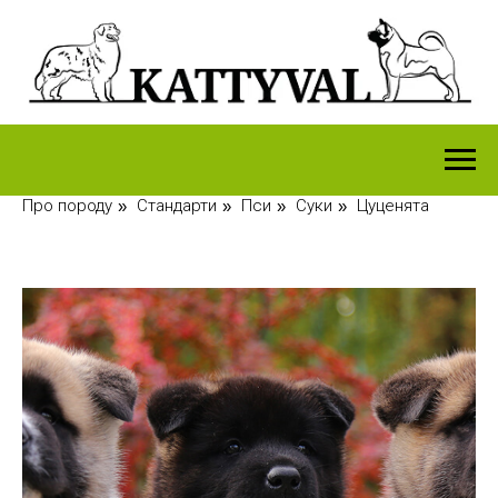
Про породу
Стандарти
Пси
Суки
Цуценята
»
»
»
»