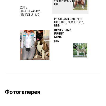
WS384591/04
HD-
2013
UKU 0174502
HD-FCI: A 1/2
Int CH, JCH UKR, 2xCH
UKR, UKU, SLO, LIT, CZ,
BBB
RESTYL-ING
FUNNY
MINX
HD-
Фотогалерея