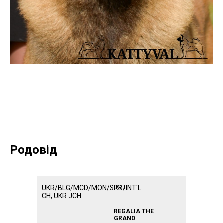
Родовід
UKR/BLG/MCD/MON/SRB/INT'L
JCH
CH, UKR JCH
REGALIA THE
GRAND