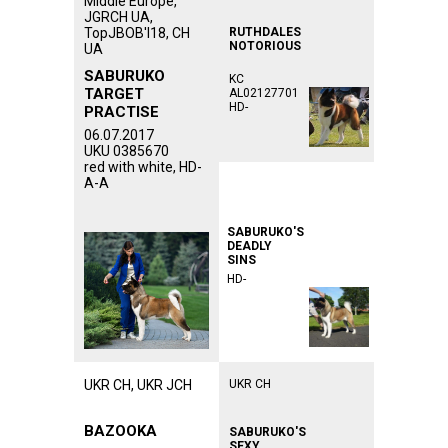
Middle Europe,
JGRCH UA,
TopJBOB'I18, CH
RUTHDALES
NOTORIOUS
UA
SABURUKO
KC
TARGET
AL02127701
HD-
PRACTISE
06.07.2017
UKU 0385670
red with white, HD-
A-A
ᅠᅠᅠᅠᅠᅠᅠᅠᅠᅠᅠ
ᅠᅠᅠᅠᅠᅠᅠᅠᅠᅠᅠ
ᅠᅠᅠᅠᅠᅠᅠᅠᅠᅠᅠ
SABURUKO'S
DEADLY
SINS
HD-
UKR CH, UKR JCH
UKR CH
BAZOOKA
SABURUKO'S
SEXY