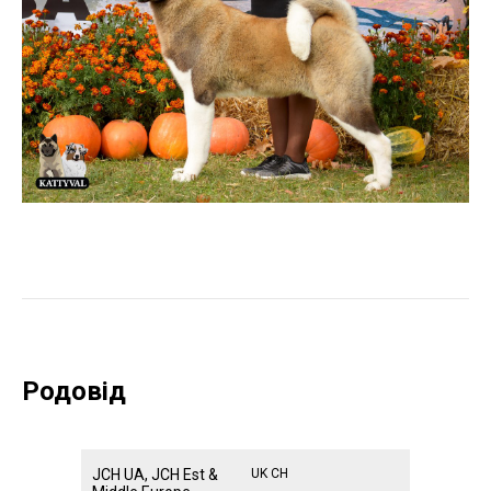
Родовід
JCH UA, JCH Est &
UK CH