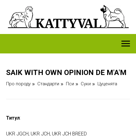
SAIK WITH OWN OPINION DE M'A'M
Про породу
Стандарти
Пси
Суки
Цуценята
»
»
»
»
Титул
:
UKR JGCH, UKR JCH, UKR JCH BREED