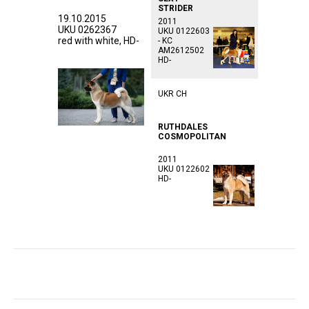
STRIDER
19.10.2015
2011
UKU 0262367
UKU 0122603
red with white, HD-
- KC
AM2612502
HD-
UKR CH
RUTHDALES
COSMOPOLITAN
2011
UKU 0122602
HD-