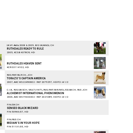
UK #1 Akita 2008 & 2009, BIS UK/ANGL CH
RUTHDALES READY TO RULE
2005, KCSB 4378CR, HD-
ᅠᅠᅠᅠᅠᅠᅠᅠᅠᅠᅠ
RUTHDALES HEAVEN SENT
KCR 03114102, HD-
RUS/RKF/BLR CH, JCH
TORAZO'S CAPTAIN AMERICA
2007, AKC WS22496802 - RKF 2079297, HD-FCI: A 1/2
C.I.B., RUS/UA GCH, MULTI/INT'L/RUS/RKF/BIR/MOL/EE/UA CH, RUS JCH
ALCHEMIST INTERNATIONAL PHENOMENON
2006, AKC WS19333302 - RKF 2021089, HD-FCI: A 1/2
FIN/DK CH
SENSEO BLACK WIZARD
FIN 50966/07, HD-
FIN/RUS CH
MIDIAN'S IN YOUR HOPE
FIN 51131/05, HD-