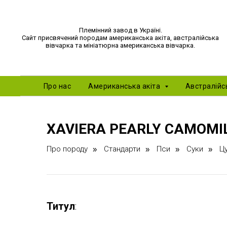
Племінний завод в Україні.
Сайт присвячений породам американська акіта, австралійська
вівчарка та мініатюрна американська вівчарка
.
Про нас
Американська акіта
Австралійс
XAVIERA PEARLY CAMOMI
Про породу
Стандарти
Пси
Суки
Ц
»
»
»
»
Титул
: