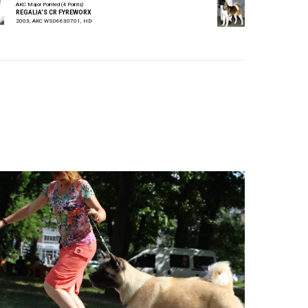
AKC Major Pointed (4 Points)
REGALIA'S CR FYREWORX
2003, AKC WS06630701, HD-