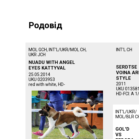
Родовiд
MOL GCH, INT'L/UKR/MOL CH,
INT'L CH
UKR JCH
NUADU WITH ANGEL
SERDTSE
EYES KATTYVAL
VOINA AR
25.05.2014
STYLE
UKU 0203953
2011
red with white, HD-
UKU 01358
HD-FCI: A 1/
INT'L/UKR/
MOL/BLR C
GOL'D
VS