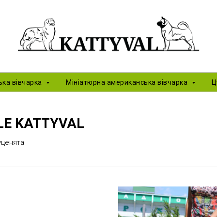
ька вівчарка
Мініатюрна американська вівчарка
Ц
LE KATTYVAL
уценята