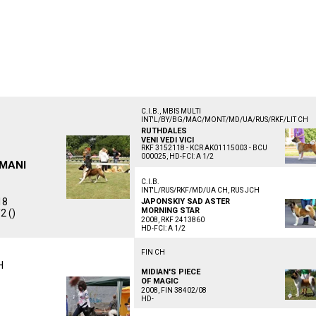
C.I.B., MBIS MULTI
INT'L/BY/BG/MAC/MONT/MD/UA/RUS/RKF/LIT CH
RUTHDALES
VENI VEDI VICI
RKF 3152118 - KCR AK01115003 - BCU
000025, HD-FCI: A 1/2
MANI
C.I.B.
INT'L/RUS/RKF/MD/UA CH, RUS JCH
18
JAPONSKIY SAD ASTER
MORNING STAR
2 ()
2008, RKF 2413860
HD-FCI: A 1/2
FIN CH
H
MIDIAN'S PIECE
OF MAGIC
2008, FIN 38402/08
HD-