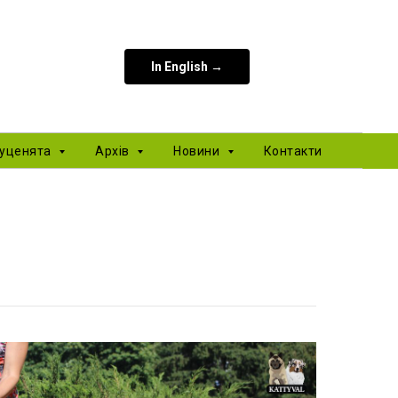
In English →
уценята
Архів
Новини
Контакти