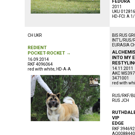
FEDORA
2011
UKU 01281
HD-FCI: A 1
CH UKR
BIS RUS GR
INT'L/RUS/
EURASIA CH
REDIENT
ALCHEMIS
POCKET-ROCKET →
INTO MY 
16.09.2014
RESTYLIN
RKF 4096064
14.11.2011
red with white, HD-A-A
AKC WS3973
3471001
red with wh
RUS/RKF/BL
RUS JCH
RUTHDAL
VIP
EDGE
RKF 394692
AQ0088440