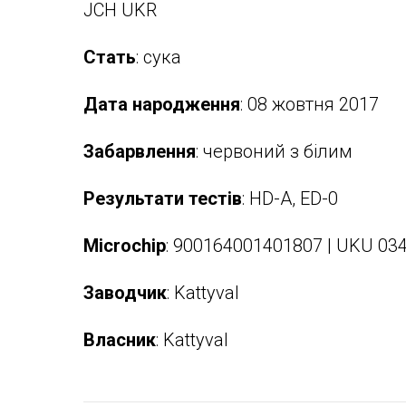
JCH UKR
Стать
: сука
Дата народження
: 08 жовтня 2017
Забарвлення
: червоний з бiлим
Результати тестiв
: HD-A, ED-0
Microchip
: 900164001401807 | UKU 03
Заводчик
: Kattyval
Власник
: Kattyval