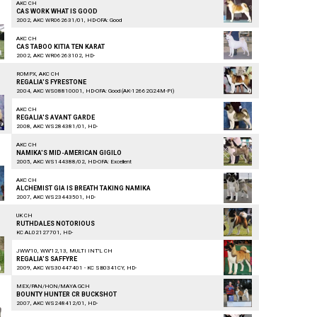
AKC CH
CAS WORK WHAT IS GOOD
2002, AKC WR062631/01, HD-OFA: Good
AKC CH
CAS TABOO KITIA TEN KARAT
2002, AKC WR06263102, HD-
ROMPX, AKC CH
REGALIA'S FYRESTONE
2004, AKC WS08810001, HD-OFA: Good (AK-12662G24M-PI)
AKC CH
REGALIA'S AVANT GARDE
2008, AKC WS284381/01, HD-
AKC CH
NAMIKA'S MID-AMERICAN GIGILO
2005, AKC WS144388/02, HD-OFA: Excellent
AKC CH
ALCHEMIST GIA IS BREATH TAKING NAMIKA
2007, AKC WS23443501, HD-
UK CH
RUTHDALES NOTORIOUS
KC AL02127701, HD-
JWW'10, WW'12,13, MULTI INT'L CH
REGALIA'S SAFFYRE
2009, AKC WS30447401 - KC SB0341CY, HD-
MEX/PAN/HON/MAYA GCH
BOUNTY HUNTER CR BUCKSHOT
2007, AKC WS248412/01, HD-