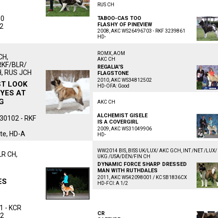
RUS CH
60
TABOO-CAS TOO
FLASHY OF PINEVIEW
/2
2008, AKC WS26496703 - RKF 3239861
HD-
ROMX, AOM
CH,
AKC CH
RKF/BLR/
REGALIA'S
, RUS JCH
FLAGSTONE
2010, AKC WS34812502
T LOOK
HD-OFA: Good
EYES AT
G
AKC CH
ALCHEMIST GISELE
0102 - RKF
IS A COVERGIRL
2009, AKC WS31049906
ite, HD-A
HD-
WW2014 BIS, BISS UK/LUX/ AKC GCH, INT /NET /LUX/
R CH,
UKG /USA/DEN/FIN CH
DYNAMIC FORCE SHARP DRESSED
MAN WITH RUTHDALES
2011, AKC WS42098001 / KC SB1836CX
ES
HD-FCI: A 1/2
ᅠᅠᅠᅠᅠᅠᅠᅠᅠᅠᅠ
ᅠᅠᅠᅠᅠᅠᅠᅠᅠᅠᅠ
1 - KCR
CR
2